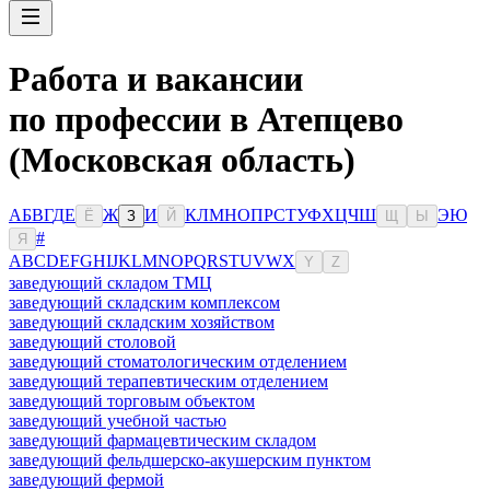
Работа и вакансии
по профессии в Атепцево
(Московская область)
А
Б
В
Г
Д
Е
Ж
И
К
Л
М
Н
О
П
Р
С
Т
У
Ф
Х
Ц
Ч
Ш
Э
Ю
Ё
З
Й
Щ
Ы
#
Я
A
B
C
D
E
F
G
H
I
J
K
L
M
N
O
P
Q
R
S
T
U
V
W
X
Y
Z
заведующий складом ТМЦ
заведующий складским комплексом
заведующий складским хозяйством
заведующий столовой
заведующий стоматологическим отделением
заведующий терапевтическим отделением
заведующий торговым объектом
заведующий учебной частью
заведующий фармацевтическим складом
заведующий фельдшерско-акушерским пунктом
заведующий фермой