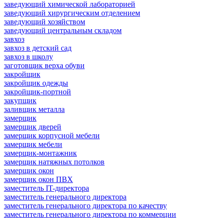
заведующий химической лабораторией
заведующий хирургическим отделением
заведующий хозяйством
заведующий центральным складом
завхоз
завхоз в детский сад
завхоз в школу
заготовщик верха обуви
закройщик
закройщик одежды
закройщик-портной
закупщик
заливщик металла
замерщик
замерщик дверей
замерщик корпусной мебели
замерщик мебели
замерщик-монтажник
замерщик натяжных потолков
замерщик окон
замерщик окон ПВХ
заместитель IT-директора
заместитель генерального директора
заместитель генерального директора по качеству
заместитель генерального директора по коммерции