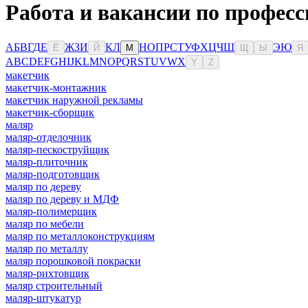
Работа и вакансии по професс
А
Б
В
Г
Д
Е
Ж
З
И
К
Л
Н
О
П
Р
С
Т
У
Ф
Х
Ц
Ч
Ш
Э
Ю
Ё
Й
М
Щ
Ы
Я
A
B
C
D
E
F
G
H
I
J
K
L
M
N
O
P
Q
R
S
T
U
V
W
X
Y
Z
макетчик
макетчик-монтажник
макетчик наружной рекламы
макетчик-сборщик
маляр
маляр-отделочник
маляр-пескоструйщик
маляр-плиточник
маляр-подготовщик
маляр по дереву
маляр по дереву и МДФ
маляр-полимерщик
маляр по мебели
маляр по металлоконструкциям
маляр по металлу
маляр порошковой покраски
маляр-рихтовщик
маляр строительный
маляр-штукатур