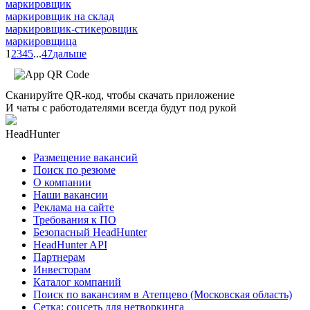
маркировщик
маркировщик на склад
маркировщик-стикеровщик
маркировщица
1
2
3
4
5
...
47
дальше
Сканируйте QR-код, чтобы скачать приложение
И чаты с работодателями всегда будут под рукой
HeadHunter
Размещение вакансий
Поиск по резюме
О компании
Наши вакансии
Реклама на сайте
Требования к ПО
Безопасный HeadHunter
HeadHunter API
Партнерам
Инвесторам
Каталог компаний
Поиск по вакансиям в Атепцево (Московская область)
Сетка: соцсеть для нетворкинга