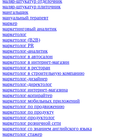
маляр-штукатур отделочник
маляр-штукатур плиточник
мангальщик
мануальный терапевт
маркер
маркетинговый аналитик
маркетолог
маркетолог (B2B)
маркетолог PR
маркетолог-аналитик
маркетолог в автосалон
маркетолог в интернет-магазин
маркетолог в ресторан
маркетолог в строительную компанию
маркетолог-дизайнер
маркетолог-директолог
маркетолог интернет-магазина
маркетолог-копирайтер
маркетолог мобильных приложений
маркетолог по продвижению
маркетолог по продукту
маркетолог-продуктолог
маркетолог розничной сети
маркетолог со знанием английского языка
маркетолог стажер