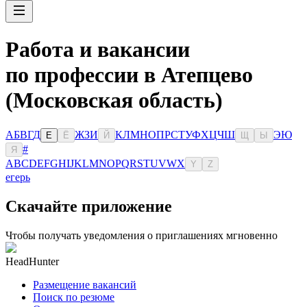
Работа и вакансии
по профессии в Атепцево
(Московская область)
А
Б
В
Г
Д
Ж
З
И
К
Л
М
Н
О
П
Р
С
Т
У
Ф
Х
Ц
Ч
Ш
Э
Ю
Е
Ё
Й
Щ
Ы
#
Я
A
B
C
D
E
F
G
H
I
J
K
L
M
N
O
P
Q
R
S
T
U
V
W
X
Y
Z
егерь
Скачайте приложение
Чтобы получать уведомления о приглашениях мгновенно
HeadHunter
Размещение вакансий
Поиск по резюме