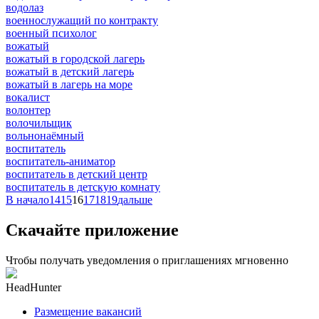
водолаз
военнослужащий по контракту
военный психолог
вожатый
вожатый в городской лагерь
вожатый в детский лагерь
вожатый в лагерь на море
вокалист
волонтер
волочильщик
вольнонаёмный
воспитатель
воспитатель-аниматор
воспитатель в детский центр
воспитатель в детскую комнату
В начало
14
15
16
17
18
19
дальше
Скачайте приложение
Чтобы получать уведомления о приглашениях мгновенно
HeadHunter
Размещение вакансий