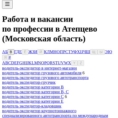
Работа и вакансии
по профессии в Атепцево
(Московская область)
А
Б
Г
Д
Е
Ж
З
И
К
Л
М
Н
О
П
Р
С
Т
У
Ф
Х
Ц
Ч
Ш
Э
Ю
В
Ё
Й
Щ
Ы
#
Я
A
B
C
D
E
F
G
H
I
J
K
L
M
N
O
P
Q
R
S
T
U
V
W
X
Y
Z
водитель-экспедитор в интернет-магазин
водитель-экспедитор грузового автомобиля
6
водитель-экспедитор грузового автотранспорта
водитель экспедитор-грузчик
водитель-экспедитор категории B
водитель-экспедитор категории B, C
водитель-экспедитор категории C
6
водитель-экспедитор категории Е
водитель экспедитор-кладовщик
водитель-экспедитор крупнотоннажного
специализированного автотранспорта по международным