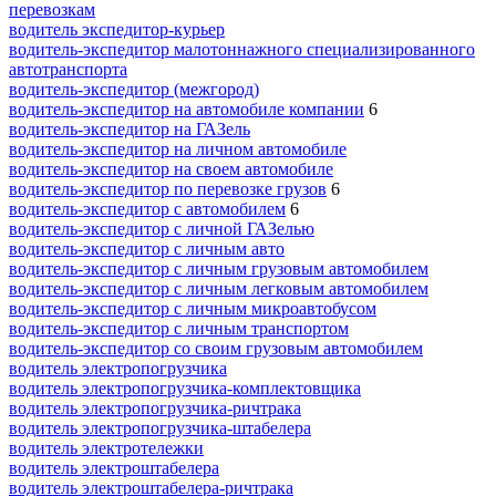
перевозкам
водитель экспедитор-курьер
водитель-экспедитор малотоннажного специализированного
автотранспорта
водитель-экспедитор (межгород)
водитель-экспедитор на автомобиле компании
6
водитель-экспедитор на ГАЗель
водитель-экспедитор на личном автомобиле
водитель-экспедитор на своем автомобиле
водитель-экспедитор по перевозке грузов
6
водитель-экспедитор с автомобилем
6
водитель-экспедитор с личной ГАЗелью
водитель-экспедитор с личным авто
водитель-экспедитор с личным грузовым автомобилем
водитель-экспедитор с личным легковым автомобилем
водитель-экспедитор с личным микроавтобусом
водитель-экспедитор с личным транспортом
водитель-экспедитор со своим грузовым автомобилем
водитель электропогрузчика
водитель электропогрузчика-комплектовщика
водитель электропогрузчика-ричтрака
водитель электропогрузчика-штабелера
водитель электротележки
водитель электроштабелера
водитель электроштабелера-ричтрака