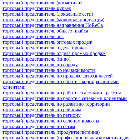
торговый представитель (косметика)
торговый представитель-курьер
торговый представитель (локальные сети)
торговый представитель (молочная продукция)
торговый представитель направления HoReCa
торговый представитель общего прайса
торговый представитель опт
торговый представитель оптовых продаж
торговый представитель отдела продаж
торговый представитель отдела прямых продаж
торговый представитель (пиво)
торговый представитель по городу
торговый представитель по недвижимости
торговый представитель по продаже автозапчастей
торговый представитель по работе с корпоративными
клиентами
торговый представитель по работе с салонами красоты
торговый представитель по работе с сетевыми клиентами
торговый представитель по развитию территории
торговый представитель по районам
торговый представитель по региону
торговый представитель по салонам красоты
торговый представитель по сетям
торговый представитель (продукты питания)
торговый представитель (профессиональная косметика для