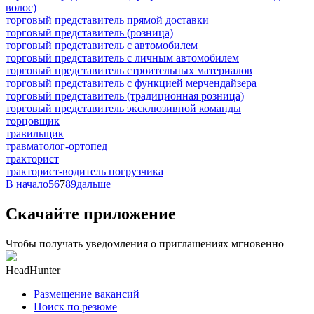
волос)
торговый представитель прямой доставки
торговый представитель (розница)
торговый представитель с автомобилем
торговый представитель с личным автомобилем
торговый представитель строительных материалов
торговый представитель с функцией мерчендайзера
торговый представитель (традиционная розница)
торговый представитель эксклюзивной команды
торцовщик
травильщик
травматолог-ортопед
тракторист
тракторист-водитель погрузчика
В начало
5
6
7
8
9
дальше
Скачайте приложение
Чтобы получать уведомления о приглашениях мгновенно
HeadHunter
Размещение вакансий
Поиск по резюме