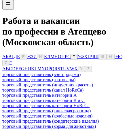
Работа и вакансии
по профессии в Атепцево
(Московская область)
А
Б
В
Г
Д
Е
Ж
З
И
К
Л
М
Н
О
П
Р
С
У
Ф
Х
Ц
Ч
Ш
Э
Ю
Ё
Й
Т
Щ
Ы
#
Я
A
B
C
D
E
F
G
H
I
J
K
L
M
N
O
P
Q
R
S
T
U
V
W
X
Y
Z
торговый представитель (вэн-продажи)
торговый представитель (зоотовары)
торговый представитель (индустрия красоты)
торговый представитель (канал HoReCa)
торговый представитель категории A
торговый представитель категории B и C
торговый представитель категории HoReCa
торговый представитель (ключевая розница)
торговый представитель (колбасные изделия)
торговый представитель (кондитерские изделия)
торговый представитель (корма для животных)