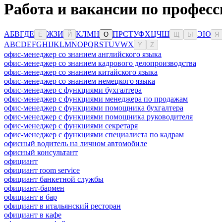
Работа и вакансии по професс
А
Б
В
Г
Д
Е
Ж
З
И
К
Л
М
Н
П
Р
С
Т
У
Ф
Х
Ц
Ч
Ш
Э
Ю
Ё
Й
О
Щ
Ы
Я
A
B
C
D
E
F
G
H
I
J
K
L
M
N
O
P
Q
R
S
T
U
V
W
X
Y
Z
офис-менеджер со знанием английского языка
офис-менеджер со знанием кадрового делопроизводства
офис-менеджер со знанием китайского языка
офис-менеджер со знанием немецкого языка
офис-менеджер с функциями бухгалтера
офис-менеджер с функциями менеджера по продажам
офис-менеджер с функциями помощника бухгалтера
офис-менеджер с функциями помощника руководителя
офис-менеджер с функциями секретаря
офис-менеджер с функциями специалиста по кадрам
офисный водитель на личном автомобиле
офисный консультант
официант
официант room service
официант банкетной службы
официант-бармен
официант в бар
официант в итальянский ресторан
официант в кафе