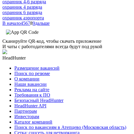
охранник 4-6 разряда
охранник 4 разряда
охранник 6 разряда
охранник аэропорта
В начало
4
5
6
7
8
9
дальше
Сканируйте QR-код, чтобы скачать приложение
И чаты с работодателями всегда будут под рукой
HeadHunter
Размещение вакансий
Поиск по резюме
О компании
Наши вакансии
Реклама на сайте
Требования к ПО
Безопасный HeadHunter
HeadHunter API
Партнерам
Инвесторам
Каталог компаний
Поиск по вакансиям в Атепцево (Московская область)
Сетка: соцсеть для нетворкинга