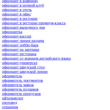
официант в кофейню
официант в ночной клуб
официант в отель
официант в офис
официант в ресторан
официант в ресторан премиум-класса
официант выходного дня
официантка
официант-кассир
официант линии раздачи
официант лобби-бара
официант на завтраки
официант ресторана
официант со знанием английского языка
официант-универсал
официант шведский стол
официант шведской линии
оформитель
оформитель документов
оформитель заявок
оформитель подарков
оформитель пропусков
офтальмолог
охотовед
охранник