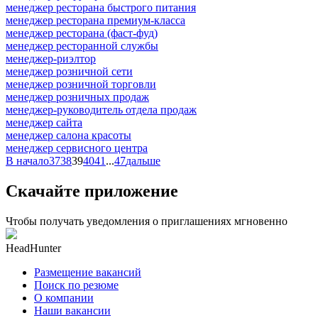
менеджер ресторана быстрого питания
менеджер ресторана премиум-класса
менеджер ресторана (фаст-фуд)
менеджер ресторанной службы
менеджер-риэлтор
менеджер розничной сети
менеджер розничной торговли
менеджер розничных продаж
менеджер-руководитель отдела продаж
менеджер сайта
менеджер салона красоты
менеджер сервисного центра
В начало
37
38
39
40
41
...
47
дальше
Скачайте приложение
Чтобы получать уведомления о приглашениях мгновенно
HeadHunter
Размещение вакансий
Поиск по резюме
О компании
Наши вакансии