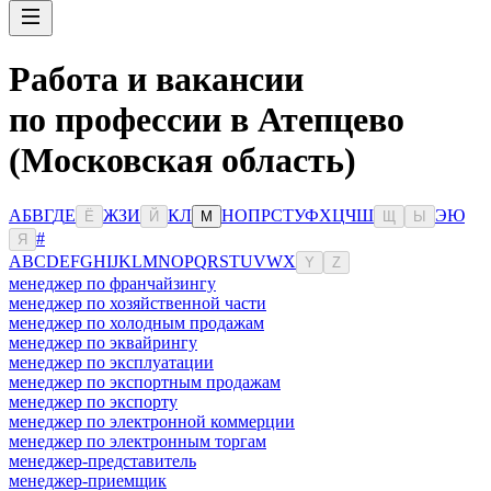
Работа и вакансии
по профессии в Атепцево
(Московская область)
А
Б
В
Г
Д
Е
Ж
З
И
К
Л
Н
О
П
Р
С
Т
У
Ф
Х
Ц
Ч
Ш
Э
Ю
Ё
Й
М
Щ
Ы
#
Я
A
B
C
D
E
F
G
H
I
J
K
L
M
N
O
P
Q
R
S
T
U
V
W
X
Y
Z
менеджер по франчайзингу
менеджер по хозяйственной части
менеджер по холодным продажам
менеджер по эквайрингу
менеджер по эксплуатации
менеджер по экспортным продажам
менеджер по экспорту
менеджер по электронной коммерции
менеджер по электронным торгам
менеджер-представитель
менеджер-приемщик