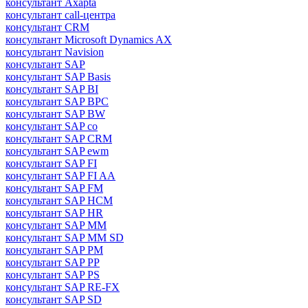
консультант Axapta
консультант call-центра
консультант CRM
консультант Microsoft Dynamics AX
консультант Navision
консультант SAP
консультант SAP Basis
консультант SAP BI
консультант SAP BPC
консультант SAP BW
консультант SAP co
консультант SAP CRM
консультант SAP ewm
консультант SAP FI
консультант SAP FI AA
консультант SAP FM
консультант SAP HCM
консультант SAP HR
консультант SAP MM
консультант SAP MM SD
консультант SAP PM
консультант SAP PP
консультант SAP PS
консультант SAP RE-FX
консультант SAP SD