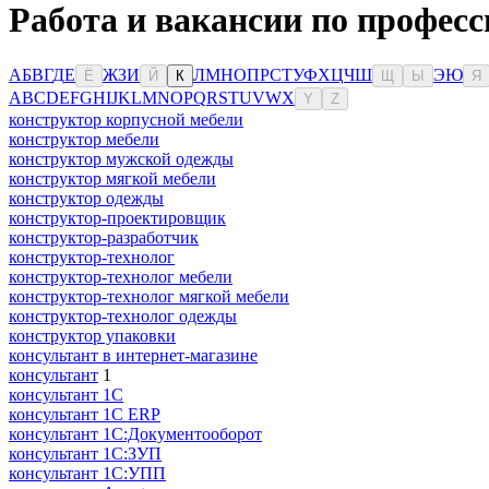
Работа и вакансии по професс
А
Б
В
Г
Д
Е
Ж
З
И
Л
М
Н
О
П
Р
С
Т
У
Ф
Х
Ц
Ч
Ш
Э
Ю
Ё
Й
К
Щ
Ы
Я
A
B
C
D
E
F
G
H
I
J
K
L
M
N
O
P
Q
R
S
T
U
V
W
X
Y
Z
конструктор корпусной мебели
конструктор мебели
конструктор мужской одежды
конструктор мягкой мебели
конструктор одежды
конструктор-проектировщик
конструктор-разработчик
конструктор-технолог
конструктор-технолог мебели
конструктор-технолог мягкой мебели
конструктор-технолог одежды
конструктор упаковки
консультaнт в интернет-мaгазине
консультант
1
консультант 1С
консультант 1С ERP
консультант 1С:Документооборот
консультант 1С:ЗУП
консультант 1С:УПП