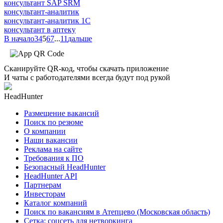
консультант SAP SRM
консультант-аналитик
консультант-аналитик 1С
консультант в аптеку
В начало
3
4
5
6
7
...
11
дальше
Сканируйте QR-код, чтобы скачать приложение
И чаты с работодателями всегда будут под рукой
HeadHunter
Размещение вакансий
Поиск по резюме
О компании
Наши вакансии
Реклама на сайте
Требования к ПО
Безопасный HeadHunter
HeadHunter API
Партнерам
Инвесторам
Каталог компаний
Поиск по вакансиям в Атепцево (Московская область)
Сетка: соцсеть для нетворкинга