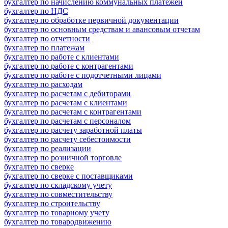
бухгалтер по начислению коммунальных платежей
бухгалтер по НДС
бухгалтер по обработке первичной документации
бухгалтер по основным средствам и авансовым отчетам
бухгалтер по отчетности
бухгалтер по платежам
бухгалтер по работе с клиентами
бухгалтер по работе с контрагентами
бухгалтер по работе с подотчетными лицами
бухгалтер по расходам
бухгалтер по расчетам с дебиторами
бухгалтер по расчетам с клиентами
бухгалтер по расчетам с контрагентами
бухгалтер по расчетам с персоналом
бухгалтер по расчету заработной платы
бухгалтер по расчету себестоимости
бухгалтер по реализации
бухгалтер по розничной торговле
бухгалтер по сверке
бухгалтер по сверке с поставщиками
бухгалтер по складскому учету
бухгалтер по совместительству
бухгалтер по строительству
бухгалтер по товарному учету
бухгалтер по товародвижению