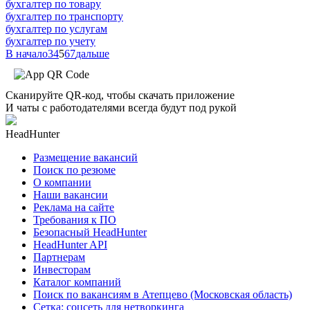
бухгалтер по товару
бухгалтер по транспорту
бухгалтер по услугам
бухгалтер по учету
В начало
3
4
5
6
7
дальше
Сканируйте QR-код, чтобы скачать приложение
И чаты с работодателями всегда будут под рукой
HeadHunter
Размещение вакансий
Поиск по резюме
О компании
Наши вакансии
Реклама на сайте
Требования к ПО
Безопасный HeadHunter
HeadHunter API
Партнерам
Инвесторам
Каталог компаний
Поиск по вакансиям в Атепцево (Московская область)
Сетка: соцсеть для нетворкинга