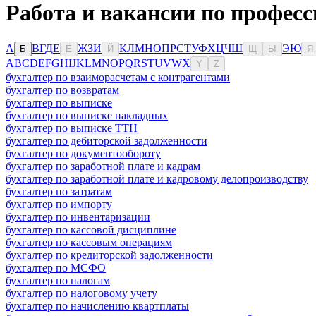
Работа и вакансии по професс
А
В
Г
Д
Е
Ж
З
И
К
Л
М
Н
О
П
Р
С
Т
У
Ф
Х
Ц
Ч
Ш
Э
Ю
Б
Ё
Й
Щ
Ы
Я
A
B
C
D
E
F
G
H
I
J
K
L
M
N
O
P
Q
R
S
T
U
V
W
X
Y
Z
бухгалтер по взаиморасчетам с контрагентами
бухгалтер по возвратам
бухгалтер по выписке
бухгалтер по выписке накладных
бухгалтер по выписке ТТН
бухгалтер по дебиторской задолженности
бухгалтер по документообороту
бухгалтер по заработной плате и кадрам
бухгалтер по заработной плате и кадровому делопроизводству
бухгалтер по затратам
бухгалтер по импорту
бухгалтер по инвентаризации
бухгалтер по кассовой дисциплине
бухгалтер по кассовым операциям
бухгалтер по кредиторской задолженности
бухгалтер по МСФО
бухгалтер по налогам
бухгалтер по налоговому учету
бухгалтер по начислению квартплаты