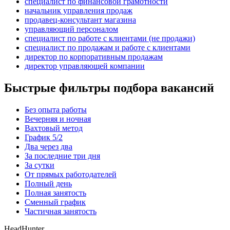
специалист по финансовой грамотности
начальник управления продаж
продавец-консультант магазина
управляющий персоналом
специалист по работе с клиентами (не продажи)
специалист по продажам и работе с клиентами
директор по корпоративным продажам
директор управляющей компании
Быстрые фильтры подбора вакансий
Без опыта работы
Вечерняя и ночная
Вахтовый метод
График 5/2
Два через два
За последние три дня
За сутки
От прямых работодателей
Полный день
Полная занятость
Сменный график
Частичная занятость
HeadHunter