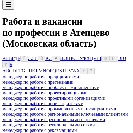
Работа и вакансии
по профессии в Атепцево
(Московская область)
А
Б
В
Г
Д
Е
Ж
З
И
К
Л
Н
О
П
Р
С
Т
У
Ф
Х
Ц
Ч
Ш
Э
Ю
Ё
Й
М
Щ
Ы
#
Я
A
B
C
D
E
F
G
H
I
J
K
L
M
N
O
P
Q
R
S
T
U
V
W
X
Y
Z
менеджер по работе с предприятиями
менеджер по работе с претензиями
менеджер по работе с проблемными клиентами
менеджер по работе с проектировщиками
менеджер по работе с проектными организациями
менеджер по работе с производителями
менеджер по работе с промышленными предприятиями
менеджер по работе с региональными ключевыми клиентами
менеджер по работе с региональными партнерами
менеджер по работе с региональными сетями
менеджер по работе с рекламациями