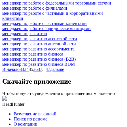
менеджер по работе с федеральными торговыми сетями
менеджер по работе с филиалами
менеджер по работе с частными и корпоративными
клиентами
менеджер по работе с частными клиентами
менеджер по работе с юридическими лицами
менеджер по развитию
менеджер по развитию агентской сети
менеджер по развитию аптечной сети
менеджер по развитию ассортимента
менеджер по развитию бизнеса
менеджер по развитию бизнеса (B2B)
менеджер по развитию бизнеса BDM
В начало
33
34
35
36
37
...
47
дальше
Скачайте приложение
Чтобы получать уведомления о приглашениях мгновенно
HeadHunter
Размещение вакансий
Поиск по резюме
О компании