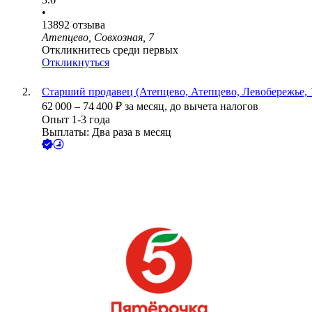
•
13892
отзыва
Атепцево, Совхозная, 7
Откликнитесь среди первых
Откликнуться
Старший продавец (Атепцево, Атепцево, Левобережье, 
62 000
–
74 400
₽
за месяц,
до вычета налогов
Опыт 1-3 года
Выплаты: Два раза в месяц