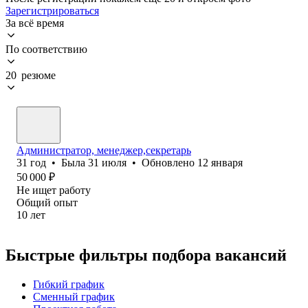
Зарегистрироваться
За всё время
По соответствию
20 резюме
Администратор, менеджер,секретарь
31
год
•
Была
31 июля
•
Обновлено
12 января
50 000
₽
Не ищет работу
Общий опыт
10
лет
Быстрые фильтры подбора вакансий
Гибкий график
Сменный график