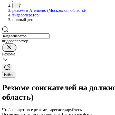
/
/
...
резюме в Атепцево (Московская область)
/
видеооператор
/
полный день
видеооператор
Резюме
Найти
Резюме соискателей на должн
область)
Чтобы видеть все резюме, зарегистрируйтесь
После регистрации покажем ещё 1 и откроем фото