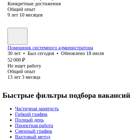
Конкретные достижения
Общий опыт
9
лет
10
месяцев
Помощник системного администратора
30
лет
•
Был
сегодня
•
Обновлено
18 июля
52 000
₽
Не ищет работу
Общий опыт
13
лет
3
месяца
Быстрые фильтры подбора вакансий
Частичная занятость
Гибкий график
Полный день
Проектная работа
Сменный график
Вахтовый метод