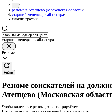
/
/
...
резюме в Атепцево (Московская область)
/
старший менеджер call-центра
/
гибкий график
старший менеджер call-центра
Резюме
Найти
Резюме соискателей на должно
Атепцево (Московская област
Чтобы видеть все резюме, зарегистрируйтесь
После регистрации покажем ещё 1 и откроем фото