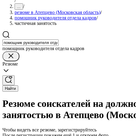
/
/
...
резюме в Атепцево (Московская область)
/
помощник руководителя отдела кадров
/
частичная занятость
помощник руководителя отдела кадров
Резюме
Найти
Резюме соискателей на должн
занятостью в Атепцево (Моско
Чтобы видеть все резюме, зарегистрируйтесь
После регистрации покажем ещё 1 и откроем фото