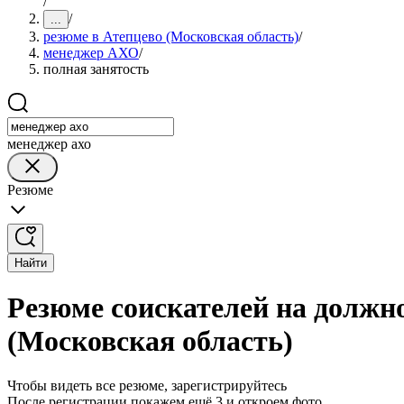
/
/
...
резюме в Атепцево (Московская область)
/
менеджер АХО
/
полная занятость
менеджер ахо
Резюме
Найти
Резюме соискателей на должн
(Московская область)
Чтобы видеть все резюме, зарегистрируйтесь
После регистрации покажем ещё 3 и откроем фото