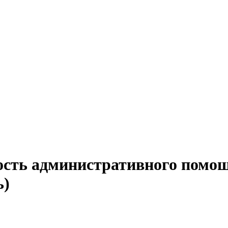
ость административного помо
ь)