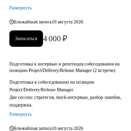
тестировщикам, которые планируют переход в управление
Развернуть
проектами или релизами.
• Тимлидам и начинающим менеджерам, которым нужен
Ближайшая запись
10 августа 2026
внешний взгляд на резюме, карьерный трек и точки роста.
4 000
₽
• IT-специалистам, которые хотят системно подойти к
Записаться
карьере, а не просто “стрелять откликами” в разные
стороны.
Подготовка к интервью и репетиция собеседования на
позицию Project/Delivery/Release Manager (2 встречи)
Подготовка к собеседованию на позицию
Project/Delivery/Release Manager.
Две сессии: стратегия, mock-интервью, разбор ошибок,
поддержка.
Развернуть
Ближайшая запись
10 августа 2026