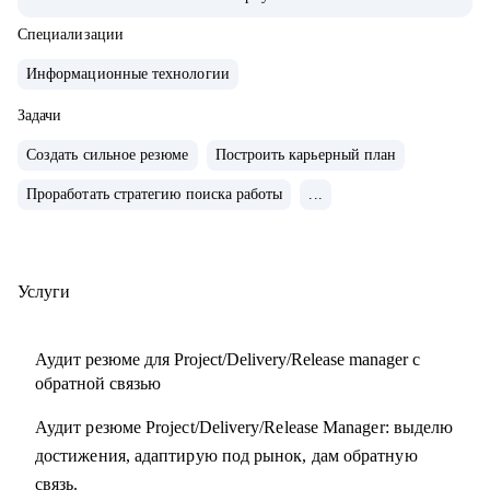
• Обучение и сертификаты:
• 2024 — ITSM. Основы управления ИТ-услугами
Специализации
• 2023 — «Поколение Python: курс для продвинутых»
Информационные технологии
• 2022 — «Поколение Python: курс для начинающих»
• 2021 — Kanban System Design, Professional Scrum Master
Задачи
Создать сильное резюме
Построить карьерный план
С чем помогу:
Проработать стратегию поиска работы
...
• Аудит резюме для Project / Delivery / Release Manager
• Карьерный трек и цель
• Подготовка к собеседованиям
• Переход в управление из разработки / аналитики /
Услуги
тестирования
Аудит резюме для Project/Delivery/Release manager с
Кому могу помочь:
обратной связью
• Project / Delivery / Release менеджерам, которые хотят
Аудит резюме Project/Delivery/Release Manager: выделю
усилить резюме, поднять отклики и двигаться к более
достижения, адаптирую под рынок, дам обратную
сильным компаниям.
связь.
• Системным и продуктовым аналитикам, разработчикам и