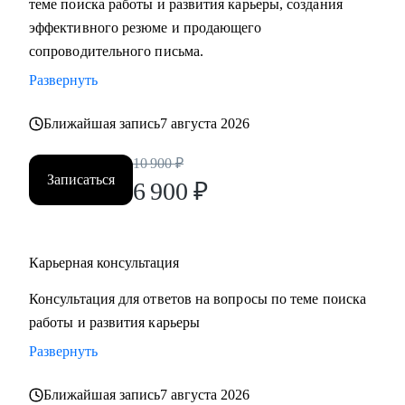
теме поиска работы и развития карьеры, создания
• Составить «продающее» резюме (самостоятельно
эффективного резюме и продающего
пропишу все блоки)
сопроводительного письма.
• Подготовиться к прохождению собеседований любого
Развернуть
формата
• Выбрать между несколькими предложениями о работе и
Ближайшая запись
7 августа 2026
др.
10 900
₽
Записаться
Кому могу помочь:
6 900
₽
Руководителям и специалистам из сфер производства, с/х,
строительства, торговли, услуг, медицины, онлайн-
сервисов и из госструктур по функциям:
Карьерная консультация
• Топ-менеджмент и управление проектами
Консультация для ответов на вопросы по теме поиска
• Административный блок (финансы, юриспруденция, HR,
работы и развития карьеры
ОТиТБ, СБ, ПТО, АХО, GR, секретариат, сметно-
договорная работа)
Развернуть
• Коммерческий блок и логистика, ВЭД
Ближайшая запись
7 августа 2026
• Производственно-технический блок, строительство