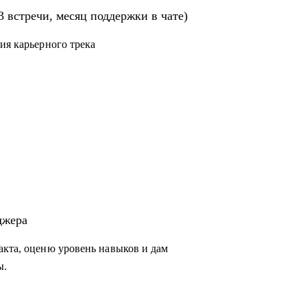
строят процессы
3 встречи, месяц поддержки в чате)
йти в продукт и вырасти в зарплате
ия карьерного трека
джера
акта, оценю уровень навыков и дам
ы.