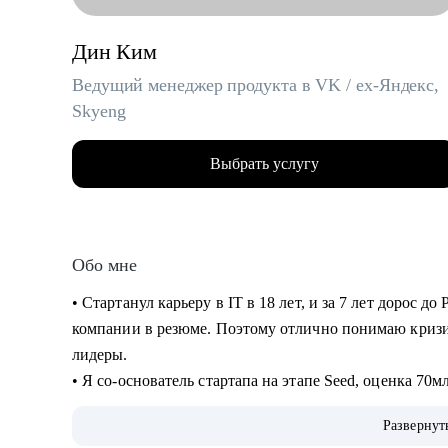
Дин Ким
Ведущий менеджер продукта в VK / ex-Яндекс,
Skyeng
Выбрать услугу
Обо мне
• Стартанул карьеру в IT в 18 лет, и за 7 лет дорос до
компании в резюме. Поэтому отлично понимаю кризи
лидеры.
• Я со-основатель стартапа на этапе Seed, оценка 70
создание лучшей команды (по моему мнению).
Развернут
• За год помог более 10 специалистам найти работу, п