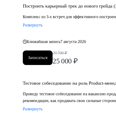
• Владельцам стартапов, которые собирают команду, 
Построить карьерный трек до нового грейда (
• Project-менеджерам и маркетологам, кто хочет пере
Комплекс из 3-х встреч для эффективного построен
Развернуть
Ближайшая запись
7 августа 2026
29 700
₽
Записаться
25 000
₽
Тестовое собеседование на роль Product-мене
Проведу тестовое собеседование на вакансию прод
рекомендации, как продавать свои сильные сторон
Развернуть