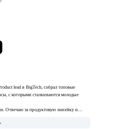
 Product lead в BigTech, собрал топовые
сы, с которыми сталкиваются молодые
млн. Отвечаю за продуктовую линейку и
ь
однять грейд и зарплату.