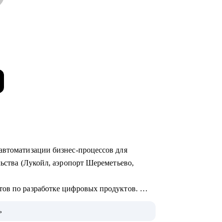
автоматизации бизнес-процессов для
льства (Лукойл, аэропорт Шереметьево,
тов по разработке цифровых продуктов.
едрения систем на базе искусственного
ь