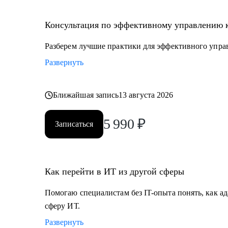
• Специалистам с опытом, которые хотят перейти на
• Руководителям проектных офисов, которым нужно 
Консультация по эффективному управлению 
команду.
Разберем лучшие практики для эффективного упра
Мы вместе сможем индивидуально разобрать практи
Развернуть
на проектах. А если ты новичок и только определяешь
самые востребованные профессии в сфере ИТ, расска
Ближайшая запись
13 августа 2026
5 990
₽
Записаться
Как перейти в ИТ из другой сферы
Помогаю специалистам без IT-опыта понять, как ад
сферу ИТ.
Развернуть