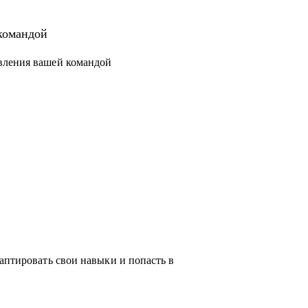
 новый уровень или поменять направление.
структурировать процессы и масштабировать
командой
вления вашей командой
чески любую проблему, возникающую у тебя
ся с выбором, я проведу для тебя обзор на
жу про лайфхаки и особенности работы.
аптировать свои навыки и попасть в