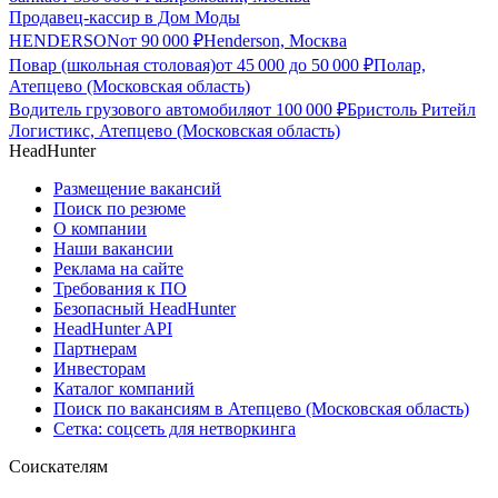
Продавец-кассир в Дом Моды
HENDERSON
от
90 000
₽
Henderson, Москва
Повар (школьная столовая)
от
45 000
до
50 000
₽
Полар,
Атепцево (Московская область)
Водитель грузового автомобиля
от
100 000
₽
Бристоль Ритейл
Логистикс, Атепцево (Московская область)
HeadHunter
Размещение вакансий
Поиск по резюме
О компании
Наши вакансии
Реклама на сайте
Требования к ПО
Безопасный HeadHunter
HeadHunter API
Партнерам
Инвесторам
Каталог компаний
Поиск по вакансиям в Атепцево (Московская область)
Сетка: соцсеть для нетворкинга
Соискателям