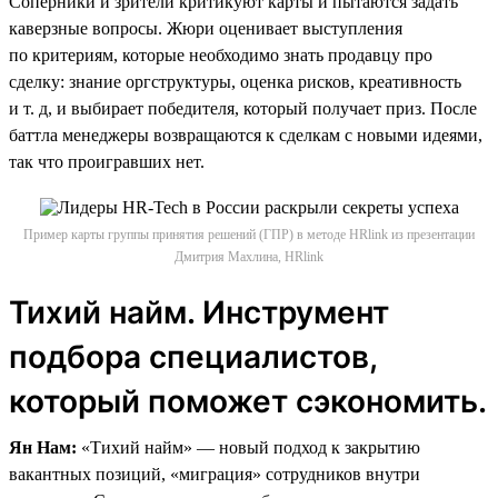
Соперники и зрители критикуют карты и пытаются задать
каверзные вопросы. Жюри оценивает выступления
по критериям, которые необходимо знать продавцу про
сделку: знание оргструктуры, оценка рисков, креативность
и т. д, и выбирает победителя, который получает приз. После
баттла менеджеры возвращаются к сделкам с новыми идеями,
так что проигравших нет.
Пример карты группы принятия решений (ГПР) в методе HRlink из презентации
Дмитрия Махлина, HRlink
Тихий найм. Инструмент
подбора специалистов,
который поможет сэкономить.
Ян Нам:
«Тихий найм» — новый подход к закрытию
вакантных позиций, «миграция» сотрудников внутри