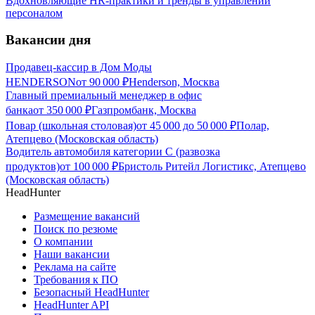
Вдохновляющие HR-практики и тренды в управлении
персоналом
Вакансии дня
Продавец-кассир в Дом Моды
HENDERSON
от
90 000
₽
Henderson, Москва
Главный премиальный менеджер в офис
банка
от
350 000
₽
Газпромбанк, Москва
Повар (школьная столовая)
от
45 000
до
50 000
₽
Полар,
Атепцево (Московская область)
Водитель автомобиля категории C (развозка
продуктов)
от
100 000
₽
Бристоль Ритейл Логистикс, Атепцево
(Московская область)
HeadHunter
Размещение вакансий
Поиск по резюме
О компании
Наши вакансии
Реклама на сайте
Требования к ПО
Безопасный HeadHunter
HeadHunter API