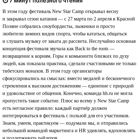
⏱ 7 минут полезного чтения
В этом году фестиваль New Star Camp открывал весну
и закрывал сезон катания — с 27 марта по 2 апреля в Красной
Поляне собрались сноубордисты, лыжники и просто
любители зимних видов спорта, чтобы кататься, общаться
и слушать музыку от заката до рассвета. Неслучайно основная
концепция фестиваля звучала как Back to the roots —
возвращение к корням. Горы и комьюнити близких по духу
людей, как показала практика, сделали счастливыми не только
тибетских монахов. В этом году организаторы
сфокусировались на смыслах: вместо медалей и бесконечного
стремления к высоким достижениям — единение с природой
и удовольствие от общения. Конечно, команда hh.ru не могла
пропустить такое событие. Плюс ко всему у New Star Camp
есть негласное правило: каждый партнёр должен
интегрироваться в фестиваль с пользой для его участников.
Знаем, умеем, практикуем — подумали мы, и отправились
небольшой командой маркетинга и HR удивлять, вдохновлять
и поддерживать райдеров.