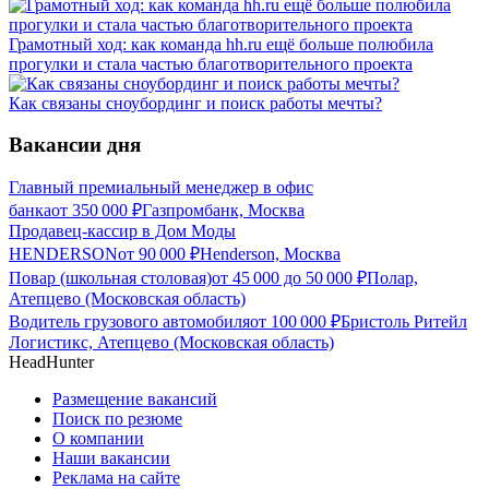
Грамотный ход: как команда hh.ru ещё больше полюбила
прогулки и стала частью благотворительного проекта
Как связаны сноубординг и поиск работы мечты?
Вакансии дня
Главный премиальный менеджер в офис
банка
от
350 000
₽
Газпромбанк, Москва
Продавец-кассир в Дом Моды
HENDERSON
от
90 000
₽
Henderson, Москва
Повар (школьная столовая)
от
45 000
до
50 000
₽
Полар,
Атепцево (Московская область)
Водитель грузового автомобиля
от
100 000
₽
Бристоль Ритейл
Логистикс, Атепцево (Московская область)
HeadHunter
Размещение вакансий
Поиск по резюме
О компании
Наши вакансии
Реклама на сайте