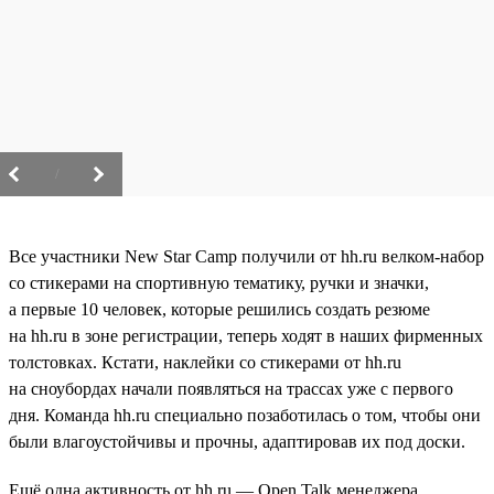
/
Все участники New Star Camp получили от hh.ru велком-набор
со стикерами на спортивную тематику, ручки и значки,
а первые 10 человек, которые решились создать резюме
на hh.ru в зоне регистрации, теперь ходят в наших фирменных
толстовках. Кстати, наклейки со стикерами от hh.ru
на сноубордах начали появляться на трассах уже с первого
дня. Команда hh.ru специально позаботилась о том, чтобы они
были влагоустойчивы и прочны, адаптировав их под доски.
Ещё одна активность от hh.ru — Open Talk менеджера