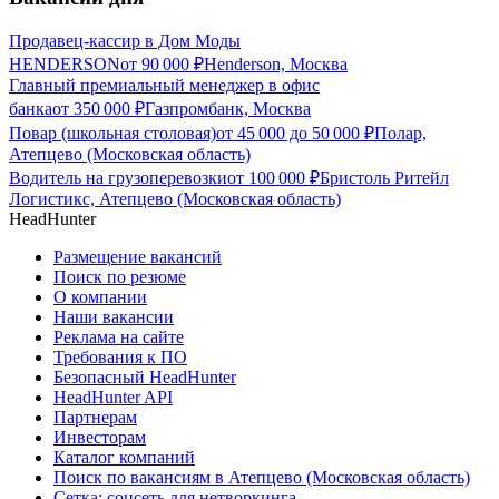
Продавец-кассир в Дом Моды
HENDERSON
от
90 000
₽
Henderson, Москва
Главный премиальный менеджер в офис
банка
от
350 000
₽
Газпромбанк, Москва
Повар (школьная столовая)
от
45 000
до
50 000
₽
Полар,
Атепцево (Московская область)
Водитель на грузоперевозки
от
100 000
₽
Бристоль Ритейл
Логистикс, Атепцево (Московская область)
HeadHunter
Размещение вакансий
Поиск по резюме
О компании
Наши вакансии
Реклама на сайте
Требования к ПО
Безопасный HeadHunter
HeadHunter API
Партнерам
Инвесторам
Каталог компаний
Поиск по вакансиям в Атепцево (Московская область)
Сетка: соцсеть для нетворкинга