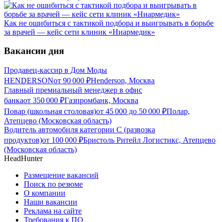
Как не ошибиться с тактикой подбора и выигрывать в борьбе
за врачей — кейс сети клиник «Ниармедик»
Вакансии дня
Продавец-кассир в Дом Моды
HENDERSON
от
90 000
₽
Henderson, Москва
Главный премиальный менеджер в офис
банка
от
350 000
₽
Газпромбанк, Москва
Повар (школьная столовая)
от
45 000
до
50 000
₽
Полар,
Атепцево (Московская область)
Водитель автомобиля категории C (развозка
продуктов)
от
100 000
₽
Бристоль Ритейл Логистикс, Атепцево
(Московская область)
HeadHunter
Размещение вакансий
Поиск по резюме
О компании
Наши вакансии
Реклама на сайте
Требования к ПО