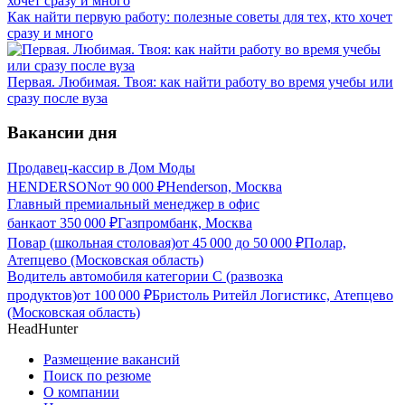
Как найти первую работу: полезные советы для тех, кто хочет
сразу и много
Первая. Любимая. Твоя: как найти работу во время учебы или
сразу после вуза
Вакансии дня
Продавец-кассир в Дом Моды
HENDERSON
от
90 000
₽
Henderson, Москва
Главный премиальный менеджер в офис
банка
от
350 000
₽
Газпромбанк, Москва
Повар (школьная столовая)
от
45 000
до
50 000
₽
Полар,
Атепцево (Московская область)
Водитель автомобиля категории C (развозка
продуктов)
от
100 000
₽
Бристоль Ритейл Логистикс, Атепцево
(Московская область)
HeadHunter
Размещение вакансий
Поиск по резюме
О компании